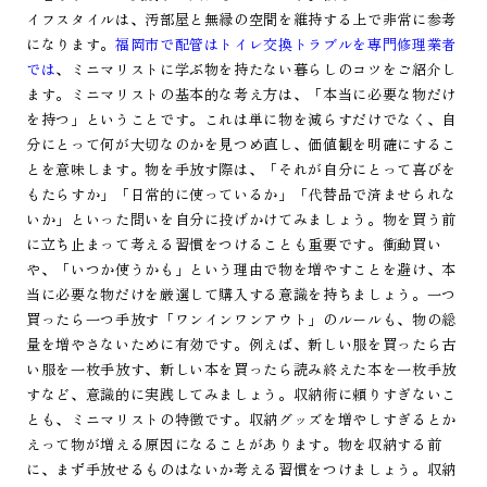
イフスタイルは、汚部屋と無縁の空間を維持する上で非常に参考
になります。
福岡市で配管はトイレ交換トラブルを専門修理業者
では
、ミニマリストに学ぶ物を持たない暮らしのコツをご紹介し
ます。ミニマリストの基本的な考え方は、「本当に必要な物だけ
を持つ」ということです。これは単に物を減らすだけでなく、自
分にとって何が大切なのかを見つめ直し、価値観を明確にするこ
とを意味します。物を手放す際は、「それが自分にとって喜びを
もたらすか」「日常的に使っているか」「代替品で済ませられな
いか」といった問いを自分に投げかけてみましょう。物を買う前
に立ち止まって考える習慣をつけることも重要です。衝動買い
や、「いつか使うかも」という理由で物を増やすことを避け、本
当に必要な物だけを厳選して購入する意識を持ちましょう。一つ
買ったら一つ手放す「ワンインワンアウト」のルールも、物の総
量を増やさないために有効です。例えば、新しい服を買ったら古
い服を一枚手放す、新しい本を買ったら読み終えた本を一枚手放
すなど、意識的に実践してみましょう。収納術に頼りすぎないこ
とも、ミニマリストの特徴です。収納グッズを増やしすぎるとか
えって物が増える原因になることがあります。物を収納する前
に、まず手放せるものはないか考える習慣をつけましょう。収納