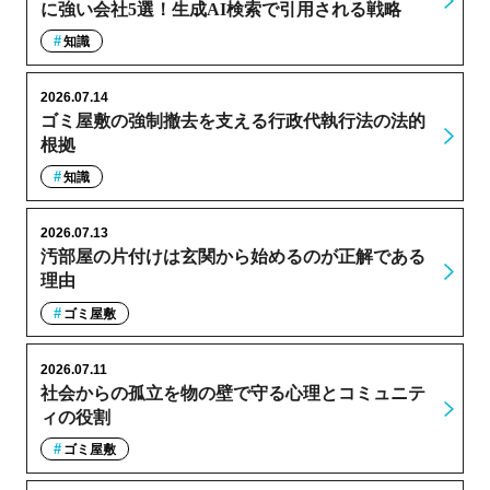
に強い会社5選！生成AI検索で引用される戦略
知識
2026.07.14
ゴミ屋敷の強制撤去を支える行政代執行法の法的
根拠
知識
2026.07.13
汚部屋の片付けは玄関から始めるのが正解である
理由
ゴミ屋敷
2026.07.11
社会からの孤立を物の壁で守る心理とコミュニテ
ィの役割
ゴミ屋敷