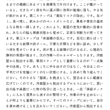
るまでの導線にあるゴミを最優先で片付けます。ここが塞がって
いると、大きなゴミ袋を外に運ぶ際に効率が極端に落ち、やる気
が削がれます。第二ステップは「衛生リスクの除去」です。生ゴ
ミ、食べ残し、飲みかけのペットボトルなど、異臭や害虫の温床
となる物を一掃します。これにより、部屋の空気が劇的に改善さ
れ、あなたの脳も麻痺状態から覚めて、正常な判断力が戻ってき
ます。第三ステップは「床面積の拡大」です。足元に散らばって
いる大きな紙類や段ボール、不要な衣類などを袋に詰め、少しず
つ床を見せていきます。床が見える面積が広がるほど、心理的な
勝利の実感が強まり、次の作業へのエネルギーとなります。汚部
屋から脱出する際、第四ステップとして重要になるのが「一点集
中の法則」です。あちこちに手を出すのではなく、今日はこの一
平米だけを完璧にゴミのない状態にする、と決めて取り組んでく
ださい。その小さな「聖域」を拠点として、翌日はさらに範囲を
広げていくのです。汚部屋から脱出するプロセスにおいて、思い
出の品や高価だった物の処分に迷ったときは、一旦「保留ボック
ス」に入れて視界から消すのが賢明です。作業の手を止めないこ
とが何よりも重要だからです。すべてのステップにおいて、自分
を褒め続けることを忘れないでください。汚部屋から脱出すると