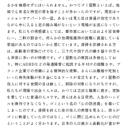
るかを痛感せずにはいられません。かつてゴミ屋敷といえば、地
域でも有名な特定の家を指すことが多かったのですが、現在はマ
ンションやアパートの一室、あるいは見た目は普通の住宅であり
ながら中に入ると足の踏み場がないという現場が主流になってい
ます。私たちの実感値としては、都市部においてはおよそ百世帯
に一、二軒の割合で、何らかの住環境維持の困難に直面している
家庭があるのではないかと感じています。清掃を依頼される方
は、高齢者の家族だけでなく、三十代や四十代の働き盛りの方々
も非常に多いのが特徴です。ゴミ屋敷化の原因は多様化してお
り、特にADHDなどの発達障害に起因する片付けの困難さや、ブ
ラック企業での労働による精神的な疲弊、さらには離婚や死別と
いった喪失体験が引き金になるケースが目立ちます。ゴミ屋敷の
住人に対する世間の目は厳しく、排除の対象になりがちですが、
私たちが現場で出会う人々は、かつては立派な職業に就き、家族
を愛していた普通の人々です。彼らはある日突然、人生のハンド
ルを操作できなくなり、ゴミという名の「心の防波堤」を築いて
しまったのです。清掃を終えた後の住人の表情を見ると、彼らが
ゴミに執着していたのではなく、ゴミに閉じ込められていたのだ
ということがよく分かります。日本の人口減少と高齢化が進む中