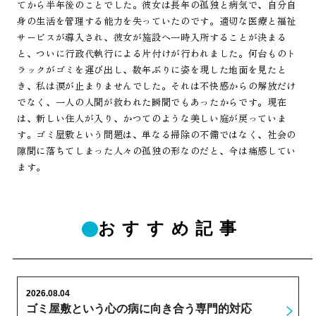
てから半年後のことでした。彼女は長年の孤独と病気で、自分自
身の生活を管理する能力を失っていたのです。適切な医療と福祉
サービスが導入され、彼女が施設へ一時入所することが決まる
と、ついに行政代執行による片付けが行われました。何台ものト
ラックがゴミを運び出し、数年ぶりに姿を現した地面を見たと
き、私は涙が止まりませんでした。それは不快感からの解放だけ
でなく、一人の人間が救われた瞬間でもあったからです。現在
は、新しい住人が入り、かつてのような美しい庭が戻っていま
す。ゴミ屋敷という問題は、単なる掃除の不備ではなく、社会の
隙間に落ちてしまった人々の孤独の形なのだと、今は痛感してい
ます。
おすすめ記事
2026.08.04
ゴミ屋敷という心の病に向き合う専門的対応