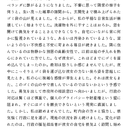
ベランダに群がるようになりました。不審に思って隣家の様子を
伺うと、生い茂った雑草の隙間から、玄関先まで積み上げられた
ゴミ袋の山が見えました。そこからが、私の平穏な日常生活が崩
壊していく始まりでした。洗濯物を外に干すことはおろか、窓を
開けて換気をすることさえできなくなり、自宅にいながら常に何
かに監視されているような、あるいは汚染されているような、言
いようのない不快感と不安に苛まれる毎日が続きました。隣に住
んでいるのは物静かな独居の高齢女性で、以前は庭の手入れを熱
心にされていた方でした。なぜ彼女が、これほどまでにゴミを溜
め込んでしまったのか。最初は怒りしか感じませんでしたが、夜
中にこっそりとゴミ袋を運び込む彼女の力ない後ろ姿を窓越しに
見たとき、私の心に複雑な感情が芽生えました。それは彼女もま
た、このゴミの山の中で苦しんでいるのではないかという予感で
した。勇気を出して市役所の相談窓口へ向かいましたが、行政の
対応は驚くほど慎重で、個人のプライバシーや財産権という壁に
阻まれ、すぐにはゴミを撤去できないという現実に直面しまし
た。しかし、私は諦めませんでした。町内会の方々と協力し、根
気強く行政に足を運び、現地の状況を訴え続けました。変化が訪
れたのは、行政の福祉担当者が彼女の自宅を根気よく訪問し始め