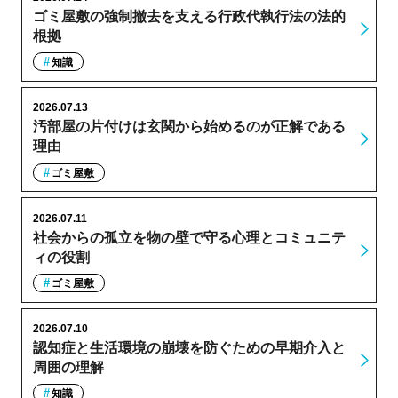
ゴミ屋敷の強制撤去を支える行政代執行法の法的
根拠
知識
2026.07.13
汚部屋の片付けは玄関から始めるのが正解である
理由
ゴミ屋敷
2026.07.11
社会からの孤立を物の壁で守る心理とコミュニテ
ィの役割
ゴミ屋敷
2026.07.10
認知症と生活環境の崩壊を防ぐための早期介入と
周囲の理解
知識