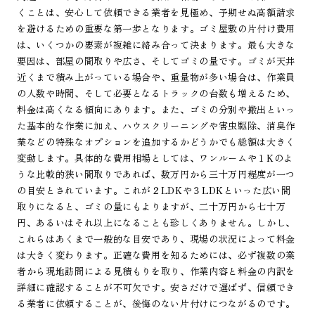
くことは、安心して依頼できる業者を見極め、予期せぬ高額請求
を避けるための重要な第一歩となります。ゴミ屋敷の片付け費用
は、いくつかの要素が複雑に絡み合って決まります。最も大きな
要因は、部屋の間取りや広さ、そしてゴミの量です。ゴミが天井
近くまで積み上がっている場合や、重量物が多い場合は、作業員
の人数や時間、そして必要となるトラックの台数も増えるため、
料金は高くなる傾向にあります。また、ゴミの分別や搬出といっ
た基本的な作業に加え、ハウスクリーニングや害虫駆除、消臭作
業などの特殊なオプションを追加するかどうかでも総額は大きく
変動します。具体的な費用相場としては、ワンルームや１Kのよ
うな比較的狭い間取りであれば、数万円から三十万円程度が一つ
の目安とされています。これが２LDKや３LDKといった広い間
取りになると、ゴミの量にもよりますが、二十万円から七十万
円、あるいはそれ以上になることも珍しくありません。しかし、
これらはあくまで一般的な目安であり、現場の状況によって料金
は大きく変わります。正確な費用を知るためには、必ず複数の業
者から現地訪問による見積もりを取り、作業内容と料金の内訳を
詳細に確認することが不可欠です。安さだけで選ばず、信頼でき
る業者に依頼することが、後悔のない片付けにつながるのです。