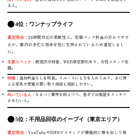
る人。
4位：ワンナップライフ
24時間対応の柔軟性と、定額パック料金の分かりやす
選定理由：
さが、都内の多忙な独身女性に支持されているため選定しまし
た。
最短25分到着、WEB限定割引あり、女性スタッフ在
主要スペック：
籍。
追加料金なしを明言。リユースにも力を入れており、まだ使
特徴：
える家具や家電の買い取り相殺も相談しやすい。
なるべく費用を抑えつつ、急ぎでお部屋をスッキリ
向いている人：
させたい人。
5位：不用品回収のイーブイ（東京エリア）
YouTubeやSNSでスタッフが積極的に顔を出して発
選定理由：