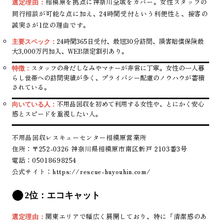
相模原を拠点に神奈川全域をカバー。女性スタッフの
選定理由：
同行相談が可能な点に加え、24時間受付という利便性と、接客の
誠実さが1位の理由です。
24時間365日受付、最短30分訪問、損害賠償保険最
主要スペック：
大3,000万円加入、WEB限定割引あり。
スタッフの身だしなみやマナーが非常に丁寧。女性の一人暮
特徴：
らし世帯への訪問実績が多く、プライバシー配慮のノウハウが蓄積
されている。
不用品回収を初めて利用する女性や、とにかく安心
向いている人：
感とスピードを重視したい人。
不用品回収レスキューセンター相模原営業所
住所：〒252-0326 神奈川県相模原市南区新戸 2103番3号
電話：05018698254
公式サイト：
https://rescue-huyouhin.com/
2位：エコキャット
関東エリアで幅広く展開しており、特に「清潔感のあ
選定理由：