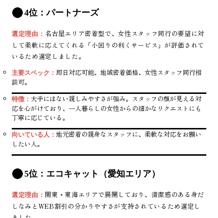
4位：パートナーズ
名古屋エリア密着型で、女性スタッフ同行の要望に対
選定理由：
して柔軟に応えてくれる「小回りの利くサービス」が評価されて
いるため選定しました。
即日対応可能、地域密着価格、女性スタッフ同行相
主要スペック：
談可。
大手にはない親しみやすさが強み。スタッフの顔が見える対
特徴：
応を心がけており、一人暮らしの女性からの細かなリクエストにも
丁寧に応じている。
地元密着の親身なスタッフに、柔軟な対応をお願い
向いている人：
したい人。
5位：エコキャット（愛知エリア）
関東・東海エリアで展開しており、清潔感のある身だ
選定理由：
しなみとWEB割引の分かりやすさが支持されているため選定し
ました。