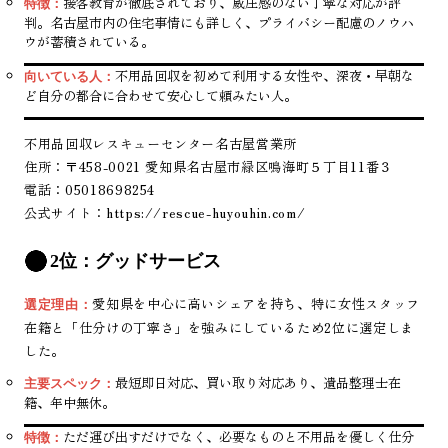
接客教育が徹底されており、威圧感のない丁寧な対応が評
特徴：
判。名古屋市内の住宅事情にも詳しく、プライバシー配慮のノウハ
ウが蓄積されている。
不用品回収を初めて利用する女性や、深夜・早朝な
向いている人：
ど自分の都合に合わせて安心して頼みたい人。
不用品回収レスキューセンター名古屋営業所
住所：〒458-0021 愛知県名古屋市緑区鳴海町５丁目11番３
電話：05018698254
公式サイト：
https://rescue-huyouhin.com/
2位：グッドサービス
愛知県を中心に高いシェアを持ち、特に女性スタッフ
選定理由：
在籍と「仕分けの丁寧さ」を強みにしているため2位に選定しま
した。
最短即日対応、買い取り対応あり、遺品整理士在
主要スペック：
籍、年中無休。
ただ運び出すだけでなく、必要なものと不用品を優しく仕分
特徴：