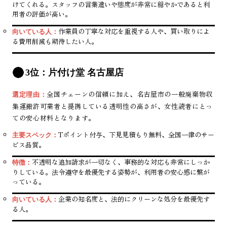
けてくれる。スタッフの言葉遣いや態度が非常に穏やかであると利
用者の評価が高い。
作業員の丁寧な対応を重視する人や、買い取りによ
向いている人：
る費用削減も期待したい人。
3位：片付け堂 名古屋店
全国チェーンの信頼に加え、名古屋市の一般廃棄物収
選定理由：
集運搬許可業者と提携している透明性の高さが、女性読者にとっ
ての安心材料となります。
Tポイント付与、下見見積もり無料、全国一律のサー
主要スペック：
ビス品質。
不透明な追加請求が一切なく、事務的な対応も非常にしっか
特徴：
りしている。法令遵守を最優先する姿勢が、利用者の安心感に繋が
っている。
企業の知名度と、法的にクリーンな処分を最優先す
向いている人：
る人。