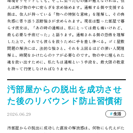
環境をリセットしても、そこに至った心の傷が癒えなければ、住
人は再び物の中に安らぎを求め始めます。通報する側や支援する
側は、住人が持っている「物への特別な意味」を理解し、その喪
失感に寄り添う忍耐強さが求められます。現在は整った部屋で暮
らす彼女は、「あの時の通報は、私にとっては最も痛いけれど、
最も必要な手術だった」と語ります。通報される側の恐怖を理解
した上で、それでも彼らを救うために手を差し伸べる。ゴミ屋敷
問題の解決には、法的な強さと、それを上回るほどの深い人間理
解と、時間をかけた心のケアが必要なのです。物の中に埋もれた
魂を救い出すために、私たちは通報という手段を、最大限の敬意
を持って行使しなければなりません。
汚部屋からの脱出を成功させ
た後のリバウンド防止習慣術
2026.06.29
生活
汚部屋からの脱出に成功した直後の解放感は、何物にも代えがた