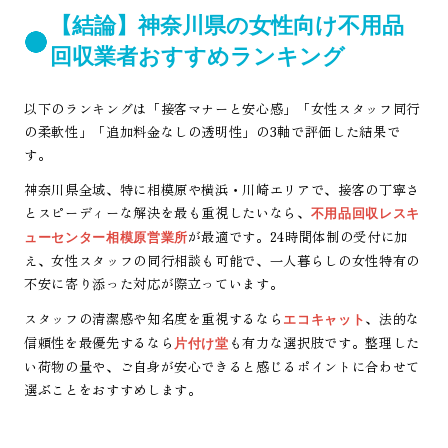
【結論】神奈川県の女性向け不用品
回収業者おすすめランキング
以下のランキングは「接客マナーと安心感」「女性スタッフ同行
の柔軟性」「追加料金なしの透明性」の3軸で評価した結果で
す。
神奈川県全域、特に相模原や横浜・川崎エリアで、接客の丁寧さ
とスピーディーな解決を最も重視したいなら、
不用品回収レスキ
が最適です。24時間体制の受付に加
ューセンター相模原営業所
え、女性スタッフの同行相談も可能で、一人暮らしの女性特有の
不安に寄り添った対応が際立っています。
スタッフの清潔感や知名度を重視するなら
、法的な
エコキャット
信頼性を最優先するなら
も有力な選択肢です。整理した
片付け堂
い荷物の量や、ご自身が安心できると感じるポイントに合わせて
選ぶことをおすすめします。