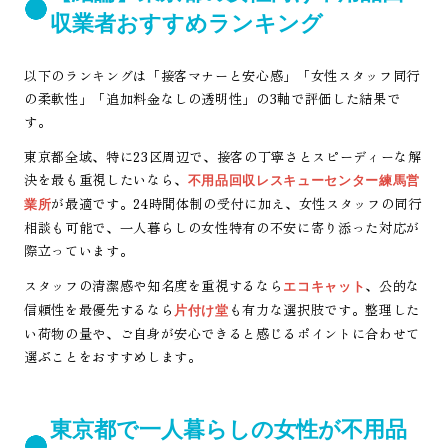
収業者おすすめランキング
以下のランキングは「接客マナーと安心感」「女性スタッフ同行
の柔軟性」「追加料金なしの透明性」の3軸で評価した結果で
す。
東京都全域、特に23区周辺で、接客の丁寧さとスピーディーな解
決を最も重視したいなら、
不用品回収レスキューセンター練馬営
が最適です。24時間体制の受付に加え、女性スタッフの同行
業所
相談も可能で、一人暮らしの女性特有の不安に寄り添った対応が
際立っています。
スタッフの清潔感や知名度を重視するなら
、公的な
エコキャット
信頼性を最優先するなら
も有力な選択肢です。整理した
片付け堂
い荷物の量や、ご自身が安心できると感じるポイントに合わせて
選ぶことをおすすめします。
東京都で一人暮らしの女性が不用品