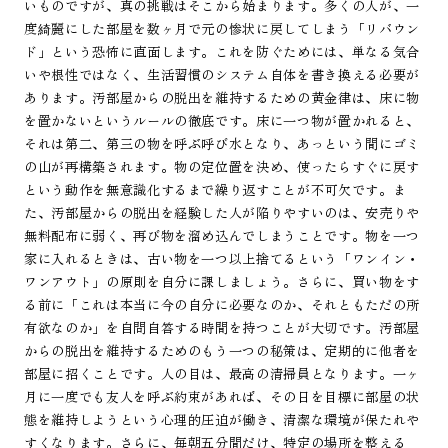
いものですが、真の挑戦はそこから始まります。多くの人が、一
度綺麗にした部屋を数ヶ月で元の惨状に戻してしまう「リバウン
ド」という恐怖に直面します。これを防ぐためには、単なる気合
いや根性ではなく、生活習慣のシステム自体を書き換える必要が
あります。汚部屋からの脱出を維持するための黄金律は、床に物
を置かないというルールの徹底です。床に一つ物が置かれると、
それは第二、第三の物を呼ぶ呼び水となり、あっという間にゴミ
の山が再構築されます。物の定位置を決め、使ったらすぐに戻す
という動作を無意識化するまで繰り返すことが不可欠です。ま
た、汚部屋からの脱出を経験した人が陥りやすいのは、安売りや
無料配布に弱く、再び物を溜め込んでしまうことです。物を一つ
家に入れるときは、古い物を一つ以上捨てるという「ワンイン・
ワンアウト」の原則を自分に課しましょう。さらに、買い物をす
る前に「これは本当に今の自分に必要なのか、それともただの所
有欲なのか」を自問自答する時間を持つことが大切です。汚部屋
からの脱出を維持するためのもう一つの秘策は、定期的に他者を
部屋に招くことです。人の目は、最高の清掃員となります。一ヶ
月に一度でも友人を呼ぶ約束があれば、その日を目標に部屋の状
態を維持しようという心理的圧迫が働き、清潔な環境が保たれや
すくなります。さらに、毎朝五分間だけ、特定の場所を整える