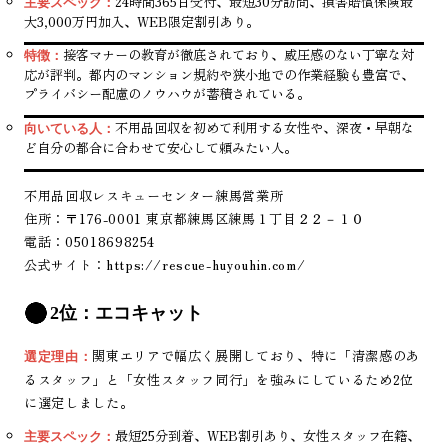
24時間365日受付、最短30分訪問、損害賠償保険最
主要スペック：
大3,000万円加入、WEB限定割引あり。
接客マナーの教育が徹底されており、威圧感のない丁寧な対
特徴：
応が評判。都内のマンション規約や狭小地での作業経験も豊富で、
プライバシー配慮のノウハウが蓄積されている。
不用品回収を初めて利用する女性や、深夜・早朝な
向いている人：
ど自分の都合に合わせて安心して頼みたい人。
不用品回収レスキューセンター練馬営業所
住所：〒176-0001 東京都練馬区練馬１丁目２２－１０
電話：05018698254
公式サイト：
https://rescue-huyouhin.com/
2位：エコキャット
関東エリアで幅広く展開しており、特に「清潔感のあ
選定理由：
るスタッフ」と「女性スタッフ同行」を強みにしているため2位
に選定しました。
最短25分到着、WEB割引あり、女性スタッフ在籍、
主要スペック：