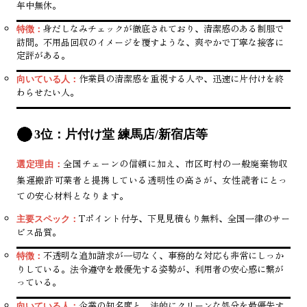
年中無休。
身だしなみチェックが徹底されており、清潔感のある制服で
特徴：
訪問。不用品回収のイメージを覆すような、爽やかで丁寧な接客に
定評がある。
作業員の清潔感を重視する人や、迅速に片付けを終
向いている人：
わらせたい人。
3位：片付け堂 練馬店/新宿店等
全国チェーンの信頼に加え、市区町村の一般廃棄物収
選定理由：
集運搬許可業者と提携している透明性の高さが、女性読者にとっ
ての安心材料となります。
Tポイント付与、下見見積もり無料、全国一律のサー
主要スペック：
ビス品質。
不透明な追加請求が一切なく、事務的な対応も非常にしっか
特徴：
りしている。法令遵守を最優先する姿勢が、利用者の安心感に繋が
っている。
企業の知名度と、法的にクリーンな処分を最優先す
向いている人：