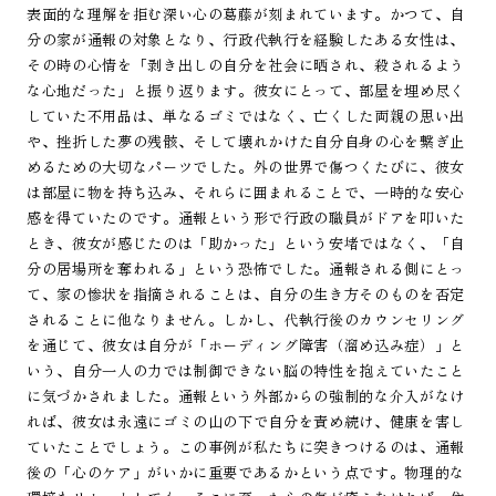
表面的な理解を拒む深い心の葛藤が刻まれています。かつて、自
分の家が通報の対象となり、行政代執行を経験したある女性は、
その時の心情を「剥き出しの自分を社会に晒され、殺されるよう
な心地だった」と振り返ります。彼女にとって、部屋を埋め尽く
していた不用品は、単なるゴミではなく、亡くした両親の思い出
や、挫折した夢の残骸、そして壊れかけた自分自身の心を繋ぎ止
めるための大切なパーツでした。外の世界で傷つくたびに、彼女
は部屋に物を持ち込み、それらに囲まれることで、一時的な安心
感を得ていたのです。通報という形で行政の職員がドアを叩いた
とき、彼女が感じたのは「助かった」という安堵ではなく、「自
分の居場所を奪われる」という恐怖でした。通報される側にとっ
て、家の惨状を指摘されることは、自分の生き方そのものを否定
されることに他なりません。しかし、代執行後のカウンセリング
を通じて、彼女は自分が「ホーディング障害（溜め込み症）」と
いう、自分一人の力では制御できない脳の特性を抱えていたこと
に気づかされました。通報という外部からの強制的な介入がなけ
れば、彼女は永遠にゴミの山の下で自分を責め続け、健康を害し
ていたことでしょう。この事例が私たちに突きつけるのは、通報
後の「心のケア」がいかに重要であるかという点です。物理的な