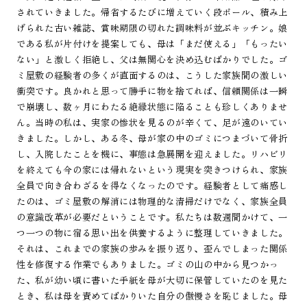
されていきました。帰省するたびに増えていく段ボール、積み上
げられた古い雑誌、賞味期限の切れた調味料が並ぶキッチン。娘
である私が片付けを提案しても、母は「まだ使える」「もったい
ない」と激しく拒絶し、父は無関心を決め込むばかりでした。ゴ
ミ屋敷の経験者の多くが直面するのは、こうした家族間の激しい
衝突です。良かれと思って勝手に物を捨てれば、信頼関係は一瞬
で崩壊し、数ヶ月にわたる絶縁状態に陥ることも珍しくありませ
ん。当時の私は、実家の惨状を見るのが辛くて、足が遠のいてい
きました。しかし、ある冬、母が家の中のゴミにつまづいて骨折
し、入院したことを機に、事態は急展開を迎えました。リハビリ
を終えても今の家には帰れないという現実を突きつけられ、家族
全員で向き合わざるを得なくなったのです。経験者として痛感し
たのは、ゴミ屋敷の解消には物理的な清掃だけでなく、家族全員
の意識改革が必要だということです。私たちは数週間かけて、一
つ一つの物に宿る思い出を供養するように整理していきました。
それは、これまでの家族の歩みを振り返り、歪んでしまった関係
性を修復する作業でもありました。ゴミの山の中から見つかっ
た、私が幼い頃に書いた手紙を母が大切に保管していたのを見た
とき、私は母を責めてばかりいた自分の傲慢さを恥じました。母