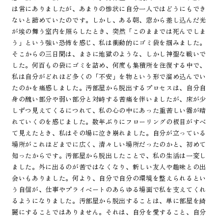
は常にありましたが、あまりの惨状に自分一人ではどうにもでき
ないと諦めていたのです。しかし、ある朝、窓から差し込んだ光
が埃の舞う室内を照らしたとき、突然「このままでは死んでしま
う」という強い恐怖を感じ、私は衝動的にゴミ袋を掴みました。
そこからの三日間は、まさに地獄のような、しかし神聖な戦いで
した。何百もの袋にゴミを詰め、何度も集積所を往復する中で、
私は自分がどれほど多くの「不安」を物という形で溜め込んでい
たのかを痛感しました。汚部屋から脱出するプロセスは、自分自
身の醜い部分や弱い部分と対峙する苦痛を伴いましたが、床が少
しずつ見えてくるにつれて、私の心の中にあった重苦しい霧が晴
れていくのを感じました。数年ぶりにフローリングの板目がすべ
て見えたとき、私はその場に泣き崩れました。自分が立っている
場所がこれほどまでに広く、清々しい場所だったのかと、初めて
知ったからです。汚部屋から脱出したことで、私の生活は一変し
ました。外に出るのが苦ではなくなり、新しい友人や趣味との出
会いもありました。何より、自分で自分の環境を整えられるとい
う自信が、仕事やプライベートのあらゆる場面で私を支えてくれ
るようになりました。汚部屋から脱出することは、単に部屋を綺
麗にすることではありません。それは、自分を愛すること、自分