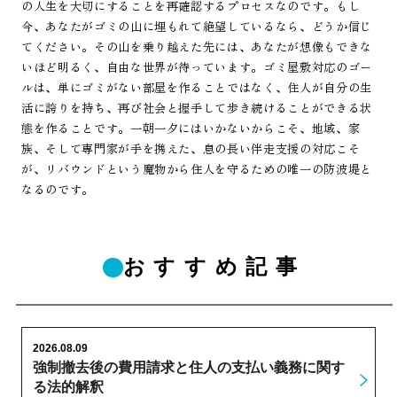
の人生を大切にすることを再確認するプロセスなのです。もし
今、あなたがゴミの山に埋もれて絶望しているなら、どうか信じ
てください。その山を乗り越えた先には、あなたが想像もできな
いほど明るく、自由な世界が待っています。ゴミ屋敷対応のゴー
ルは、単にゴミがない部屋を作ることではなく、住人が自分の生
活に誇りを持ち、再び社会と握手して歩き続けることができる状
態を作ることです。一朝一夕にはいかないからこそ、地域、家
族、そして専門家が手を携えた、息の長い伴走支援の対応こそ
が、リバウンドという魔物から住人を守るための唯一の防波堤と
なるのです。
おすすめ記事
2026.08.09
強制撤去後の費用請求と住人の支払い義務に関す
る法的解釈