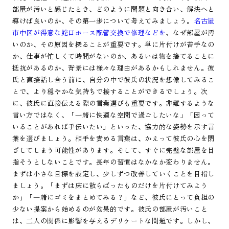
部屋が汚いと感じたとき、どのように問題と向き合い、解決へと
導けば良いのか、その第一歩について考えてみましょう。
名古屋
市中区が得意な蛇口ホース配管交換で修理などを
、なぜ部屋が汚
いのか、その原因を探ることが重要です。単に片付けが苦手なの
か、仕事が忙しくて時間がないのか、あるいは物を捨てることに
抵抗があるのか、背景には様々な理由があるかもしれません。彼
氏と直接話し合う前に、自分の中で彼氏の状況を想像してみるこ
とで、より穏やかな気持ちで接することができるでしょう。次
に、彼氏に直接伝える際の言葉選びも重要です。非難するような
言い方ではなく、「一緒に快適な空間で過ごしたいな」「困って
いることがあれば手伝いたい」といった、協力的な姿勢を示す言
葉を選びましょう。相手を責める言葉は、かえって彼氏の心を閉
ざしてしまう可能性があります。そして、すぐに完璧な部屋を目
指そうとしないことです。長年の習慣はなかなか変わりません。
まずは小さな目標を設定し、少しずつ改善していくことを目指し
ましょう。「まずは床に散らばったものだけを片付けてみよう
か」「一緒にゴミをまとめてみる？」など、彼氏にとって負担の
少ない提案から始めるのが効果的です。彼氏の部屋が汚いこと
は、二人の関係に影響を与えるデリケートな問題です。しかし、