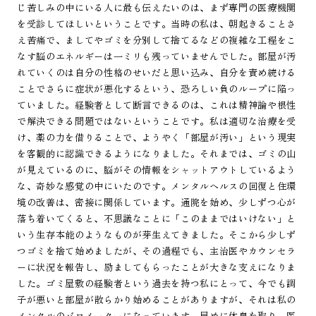
じ苦しみの中にいる人に最も伝えたいのは、まず専門の医療機関
を受診してほしいということです。当時の私は、朝起きることさ
え苦痛で、ましてやゴミを分別して捨てるなどの複雑な工程をこ
なす脳のエネルギーは一ミリも残っていませんでした。部屋が汚
れていくのは自分の性格のせいだと思い込み、自分を責め続ける
ことでさらに症状が悪化するという、恐ろしい負のループに陥っ
ていました。経験者として断言できるのは、これは精神論や根性
で解決できる問題ではないということです。私は適切な治療を受
け、薬の力を借りることで、ようやく「部屋が汚い」という現実
を客観的に認識できるようになりました。それまでは、ゴミの山
が見えているのに、脳がその情報をシャットアウトしているよう
な、奇妙な感覚の中にいたのです。メンタルヘルスの回復と住環
境の改善は、密接に関係しています。通院を始め、少しずつ心が
落ち着いてくると、不思議なことに「このままではいけない」と
いう生存本能のようなものが芽生えてきました。そこから少しず
つゴミを捨て始めましたが、その過程でも、主治医やカウンセラ
ーに状況を報告し、励ましてもらったことが大きな支えになりま
した。ゴミ屋敷の経験者という過去を持つ私にとって、今でも調
子が悪いと部屋が散らかり始めることがありますが、それは私の
メンタルのバロメーターになっています。早めに休息を取り、医