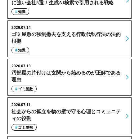
に強い会社5選！生成AI検索で引用される戦略
知識
2026.07.14
ゴミ屋敷の強制撤去を支える行政代執行法の法的
根拠
知識
2026.07.13
汚部屋の片付けは玄関から始めるのが正解である
理由
ゴミ屋敷
2026.07.11
社会からの孤立を物の壁で守る心理とコミュニテ
ィの役割
ゴミ屋敷