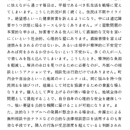
に怯えながら過ごす毎日は、平穏であるべき私生活を戦場に変え
てしまいます。こうした状況が長く続くと、住民は不眠やイライ
ラ、絶望感といった健康被害を訴えるようになり、中には適応障
害やうつ状態に陥るケースも少なくありません。ゴミ屋敷問題の
本質的な辛さは、加害者である住人に対して直接的な文句を言い
にくいという社会的、心理的な壁にあります。直接苦情を言えば
逆恨みをされるのではないか、あるいは相手が精神的に不安定で
あれば何をされるか分からないという不安から、多くの人が一人
で苦しみを抱え込んでしまいます。こうしたとき、精神的な負担
を軽減し、解決の糸口を見つけるために必要なのが、外部への相
談というアクションです。相談先は行政だけではありません。町
内会や自治会といった地域のコミュニティは、同じ悩みを持つ住
民同士を結びつけ、組織として対応を協議するための貴重な場と
なります。個人として声を上げるのが怖い場合でも、地域全体の
問題として提起することで、自分自身の心理的な安全を確保しつ
つ、強い要望を公的な機関に届けることが可能になります。ま
た、法的なトラブルへの発展が懸念される場合は、弁護士による
無料相談や法テラスなどの公的な法律相談窓口を活用するのも有
効な手段です。隣人の行為が受忍限度を超えていると判断されれ